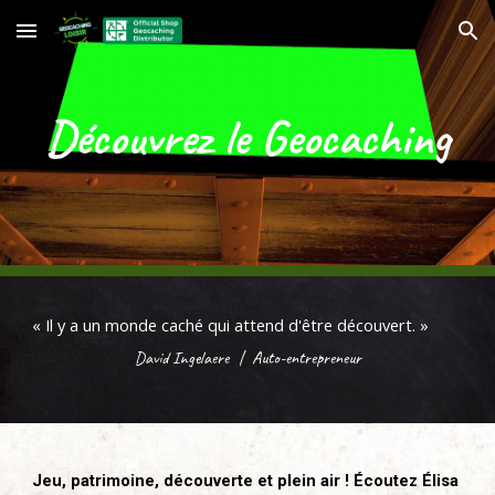
Skip to main content
Skip to navigation
Découvrez le Geocaching
« Il y a un monde caché qui attend d'être découvert.
»
David Inge
laere
|
Auto-
entrepreneur
Jeu, patrimoine, découverte et plein air ! Écoutez Élisa