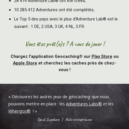
28 414 Adventure Lab® ont été créés,
10 285 412 Adventures ont été complétés,
Le Top 5 des pays avec le plus d'Adventure Lab® est le
suivant : 1 DE, 2 USA, 3 UK, 4 NL, 5 FR.
Vous êtes prêt(e)s ? A vous de jouer !
Chargez l'application Geocaching® sur
Play Store
ou
Apple Store
et cherchez les caches près de chez-
vous !
«
Découvre
z les autres jeux de géocaching que nous
pouvons mettre en place :
les
Adventures Labs
®
et les
Wherigos
®
!
»
David Ingelaere
|
Auto-entrepreneur