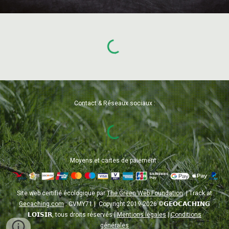
Contact & Réseaux sociaux
:
Moyens
et cartes
de paiement :
Site
web certifié écologique par
The Green Web Foundation
| Track at
Gecaching.com
: CVMY71 |
Copyright 2019-202
6
©
𝗚𝗘𝗢𝗖𝗔𝗖𝗛𝗜𝗡𝗚
𝗟𝗢𝗜𝗦𝗜𝗥
, t
ous droits réserv
é
s
|
Mentions légales
|
Conditions
générales