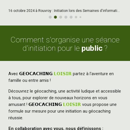
9 octobre 2024 à Angres : Initiation lors des Semaines d'information sur la santé mentale.
Comment s'organise une séance
d'initiation pour le
public
?
Avec
𝗚𝗘𝗢𝗖𝗔𝗖𝗛𝗜𝗡𝗚
𝗟𝗢𝗜𝗦𝗜𝗥
partez à l'aventure en
famille ou entre amis !
Découvrez le géocaching, une activité ludique et accessible
à tous, pour explorer de nouveaux horizons en vous
amusant !
𝗚𝗘𝗢𝗖𝗔𝗖𝗛𝗜𝗡𝗚
𝗟𝗢𝗜𝗦𝗜𝗥
vous propose une
formule sur mesure pour une initiation au géocaching
réussie.
En collaboration avec vous, nous définissons :