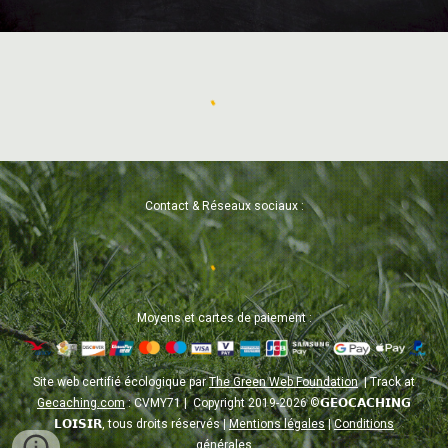
Contact & Réseaux sociaux
:
Moyens
et cartes
de paiement :
Site
web certifié écologique par
The Green Web Foundation
| Track at
Gecaching.com
: CVMY71 |
Copyright 2019-202
6
©
𝗚𝗘𝗢𝗖𝗔𝗖𝗛𝗜𝗡𝗚
𝗟𝗢𝗜𝗦𝗜𝗥
, t
ous droits réserv
é
s
|
Mentions légales
|
Conditions
générales